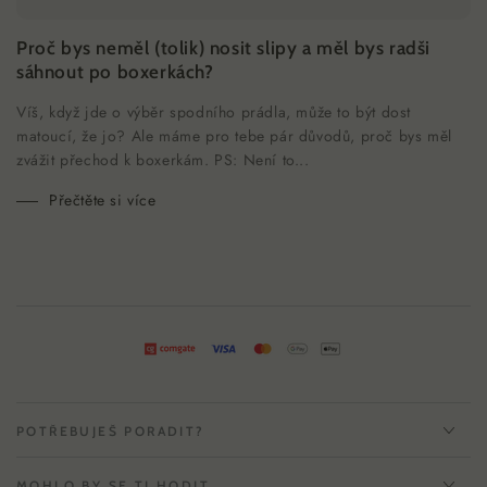
Proč bys neměl (tolik) nosit slipy a měl bys radši
sáhnout po boxerkách?
Víš, když jde o výběr spodního prádla, může to být dost
matoucí, že jo? Ale máme pro tebe pár důvodů, proč bys měl
zvážit přechod k boxerkám. PS: Není to...
Přečtěte si více
POTŘEBUJEŠ PORADIT?
MOHLO BY SE TI HODIT