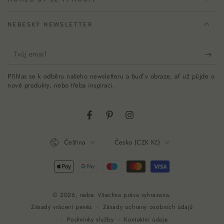
NEBESKÝ NEWSLETTER
Tvůj
email
Přihlas se k odběru našeho newsletteru a buď v obraze, ať už půjde o
nové produkty, nebo třeba inspiraci.
Facebook
Pinterest
Instagram
Jazyk
Země/oblast
Čeština
Česko (CZK Kč)
Platební
metody
© 2026,
nebe
. Všechna práva vyhrazena.
Zásady ochrany osobních údajů
Zásady vrácení peněz
Podmínky služby
Kontaktní údaje