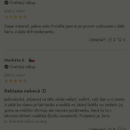
Ověřený nákup
před 2 měsíci
Super material, pekne usito. Poridila jsem si po prvnim vyzkouseni i dalsi
barvu a dalsi strih podprsenky.
Užitečné?
2
0
Markéta S.
Ověřený nákup
před 2 měsíci
Reklama nekecá :D
Jednoduchá, příjemná na těle, nikde netlačí, neškrtí, celý den o ní nevím.
A ještě ke všemu je fakt hezká a nedělá mi žádný faldíky na zádech. Jo,
guma se maličko ohrnuje, ale neznám podprsenku, která by to s
takovým střihem nedělala (fyziku nezastavíš). Podstatný je, že to
n
...Zobrazit celou recenzi
Užitečné?
8
0