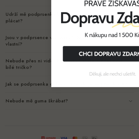
Udrží mě podprsenka bez kostic, nebo se v ní budu
plácat?
Jsou v podprsence vycpávky? Dají se do ní vložit
vlastní?
Nebude přes ni vidět bradavky? Můžu ji nosit pod
bílé tričko?
Jak se podprsenka obléká? Přetahuje se přes hlavu?
Nebude mě guma škrábat?