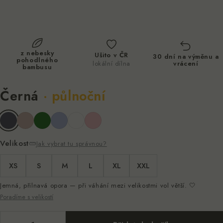
PŘEJÍT NA
4,8
★
Tisíce prodaných v poslední době
OBSAH
★★★★★
Tisíce prodaných v poslední době
z nebesky
Ušito v ČR
30 dní na výměnu a
pohodlného
lokální dílna
vrácení
bambusu
Černá
· půlnoční
Velikost
Jak vybrat tu správnou?
XS
S
M
L
XL
XXL
Jemná, přilnavá opora — při váhání mezi velikostmi vol větší. 🤍
Poradíme s velikostí