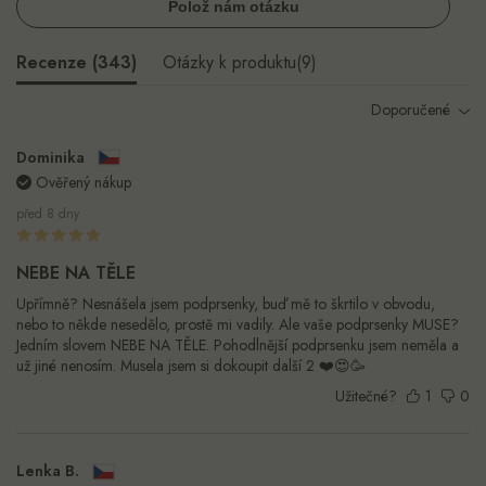
Polož nám otázku
Recenze (
343
)
Otázky k produktu(
9
)
Doporučené
Dominika
Ověřený nákup
před 8 dny
NEBE NA TĚLE
Upřímně? Nesnášela jsem podprsenky, buď mě to škrtilo v obvodu,
nebo to někde nesedělo, prostě mi vadily. Ale vaše podprsenky MUSE?
Jedním slovem NEBE NA TĚLE. Pohodlnější podprsenku jsem neměla a
už jiné nenosím. Musela jsem si dokoupit další 2 ❤️😍🥳
Užitečné?
1
0
Lenka B.