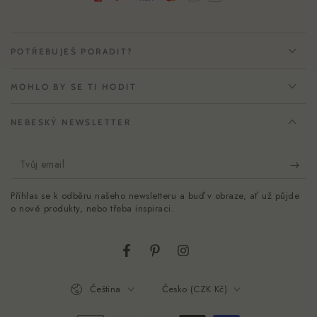
POTŘEBUJEŠ PORADIT?
MOHLO BY SE TI HODIT
NEBESKÝ NEWSLETTER
Tvůj
email
Přihlas se k odběru našeho newsletteru a buď v obraze, ať už půjde
o nové produkty, nebo třeba inspiraci.
Facebook
Pinterest
Instagram
Jazyk
Země/oblast
Čeština
Česko (CZK Kč)