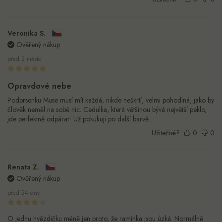
Veronika S.
Ověřený nákup
před 2 měsíci
Opravdové nebe
Podprsenku Muse musí mít každá, nikde neškrtí, velmi pohodlná, jako by
člověk neměl na sobě nic. Cedulka, která většinou bývá největší peklo,
jde perfektně odpárat! Už pokukuji po další barvě...
Užitečné?
0
0
Renata Z.
Ověřený nákup
před 24 dny
O jednu hvězdičku méně jen proto, že ramínka jsou úzká. Normálně