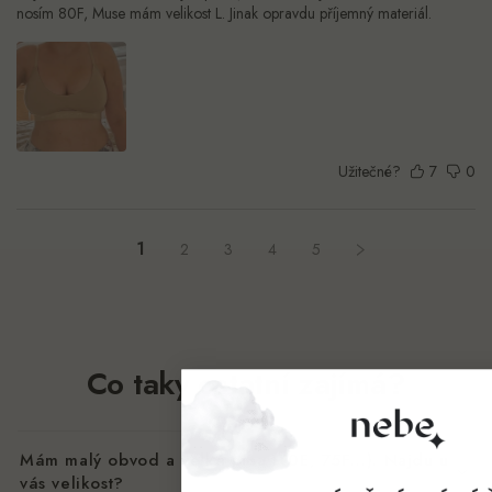
nosím 80F, Muse mám velikost L. Jinak opravdu příjemný materiál.
Užitečné?
7
0
1
2
3
4
5
Co taky ostatní zajímá?
Mám malý obvod a velká prsa (70E, 75F…). Najdu u
vás velikost?