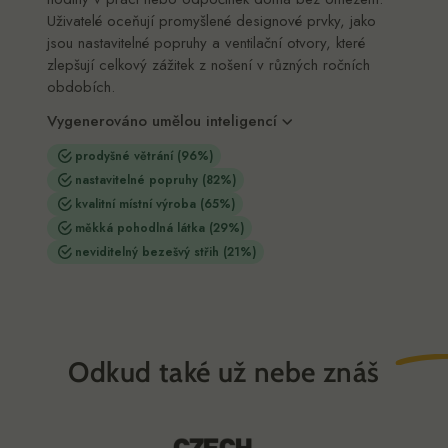
Uživatelé oceňují promyšlené designové prvky, jako
jsou nastavitelné popruhy a ventilační otvory, které
zlepšují celkový zážitek z nošení v různých ročních
obdobích.
Vygenerováno umělou inteligencí
prodyšné větrání
(96%)
nastavitelné popruhy
(82%)
kvalitní místní výroba
(65%)
měkká pohodlná látka
(29%)
neviditelný bezešvý střih
(21%)
prodyšné větrání
96% zmíněno
Zdůrazňuje funkční designový prvek umožňující
proudění vzduchu, který zabraňuje pocení během
teplého počasí.
Odkud také
už nebe znáš
nastavitelné popruhy
82% zmíněno
Zmiňuje nastavitelné ramenní popruhy, které zlepšují
padnutí a snižují tlak na ramena.
kvalitní místní výroba
65% zmíněno