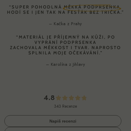
“
SUPER POHODLNÁ
MĚKKÁ PODPRSENKA.
HODÍ SE I JEN TAK NA FESŤÁK BEZ TRIČKA.”
– Kačka z Prahy
“MATERIÁL JE PŘÍJEMNÝ NA KŮŽI, PO
VYPRÁNÍ PODPRSENKA
ZACHOVALA MĚKKOST I TVAR.
NAPROSTO
SPLNILA MOJE OČEKÁVÁNÍ.”
– Karolína z Jihlavy
4.8
343 Recenze
Napiš recenzi