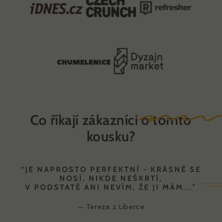
Odkazuje na ocenění výrobku, který je eticky vyráběn
doma v České republice.
měkká pohodlná látka
29% zmíněno
Odkazuje na vysoce kvalitní, jemný materiál, který
poskytuje pocit jako druhá kůže a celodenní pohodlí.
neviditelný bezešvý střih
21% zmíněno
Popisuje, jak výrobek perfektně sedí, nezanechává
stopy a nezpůsobuje nepohodlí pod oblečením.
Co
říkají zákazníci
o tomto
kousku?
“JE NAPROSTO PERFEKTNÍ - KRÁSNĚ SE
NOSÍ, NIKDE NEŠKRTÍ,
V PODSTATĚ ANI NEVÍM, ŽE JI MÁM...
”
– Tereza z Liberce