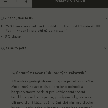
−
+
Přidat do košíku
Z čeho jsme to ušili
95 % bambusová viskóza (s certifikací Oeko-Tex® Standard 100
třídy 1 - vhodné i pro děti už od narození)
5 % elastan
Jak se to pere
Shrnutí z recenzí skutečných zákazníků
Zákazníci vyjadřují ohromnou spokojenost s doplňkem
Muse, který neustále chválí pro jeho pohodlí a
bezproblémové padnutí pro každodenní nošení.
Produkt je vyroben z jemné, prodyšné látky, která se
cítí jako druhá kůže, což ho činí ideálním pro dlouhé
hodiny v práci nebo odpočinek doma bez omezení.