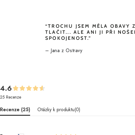
“TROCHU JSEM MĚLA OBAVY Z
TLAČIT... ALE
ANI JI PŘI NOŠ
SPOKOJENOST.”
– Jana z Ostravy
4.6
25 Recenze
Recenze (
25
)
Otázky k produktu(
0
)