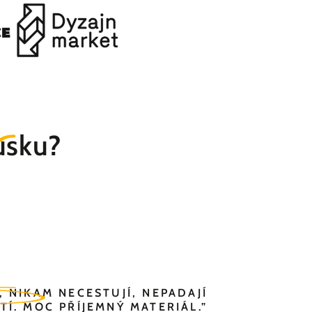
usku?
 NIKAM NECESTUJÍ, NEPADAJÍ
TÍ. MOC PŘÍJEMNÝ MATERIÁL.”