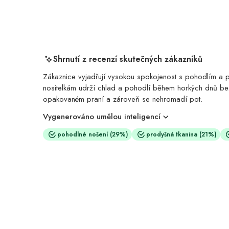
Shrnutí z recenzí skutečných zákazníků
Zákaznice vyjadřují vysokou spokojenost s pohodlím a pr
nositelkám udrží chlad a pohodlí během horkých dnů bez
opakovaném praní a zároveň se nehromadí pot.
Vygenerováno umělou inteligencí
pohodlné nošení
(29%)
prodyšná tkanina
(21%)
Znamená to, že výrobek je pří
pohodlné nošení
(29%)
Vztahuje se k schopnosti mater
prodyšná tkanina
(21%)
Popisuje tvar designu, který poziti
lichotivý střih
(14%)
Zdůrazňuje, že si oděv zachováv
trvanlivá kvalita
(14%)
Odráží vnímání zákazníka, že ce
Velká hodnota
(14%)