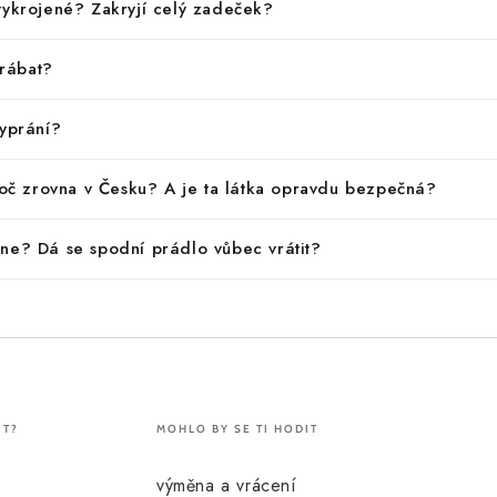
vykrojené? Zakryjí celý zadeček?
rábat?
vyprání?
proč zrovna v Česku? A je ta látka opravdu bezpečná?
ne? Dá se spodní prádlo vůbec vrátit?
IT?
MOHLO BY SE TI HODIT
výměna a vrácení