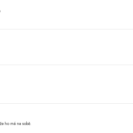
h
 že ho má na sobě.