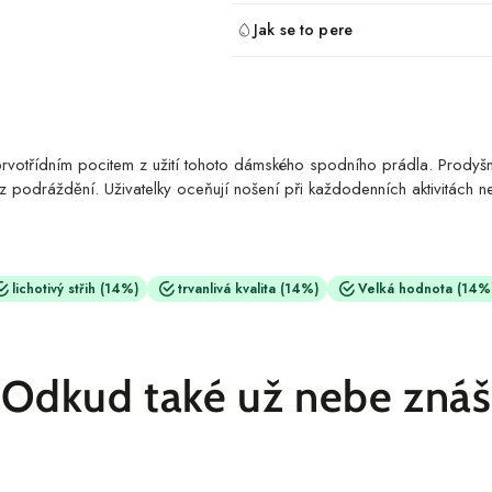
Jak se to pere
votřídním pocitem z užití tohoto dámského spodního prádla. Prodyšná t
 podráždění. Uživatelky oceňují nošení při každodenních aktivitách 
lichotivý střih
(14%)
trvanlivá kvalita
(14%)
Velká hodnota
(14%
jemný na těle, aniž by způsoboval tlakové body.
iálu umožňovat cirkulaci vzduchu a zabraňují hromadění vlhkosti.
vně vylepšuje vzhled nositele.
Odkud také
už nebe znáš
á svůj stav a texturu i po vyprání.
na je opodstatněná kvalitou produktu.