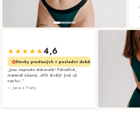
4,6
★★★★★
Stovky prodaných v poslední době
„Jsou naprosto dokonalé! Pohodlné,
materiál úžasný, střih skvělý! Jiné už
nechci.“
— Jana z Prahy