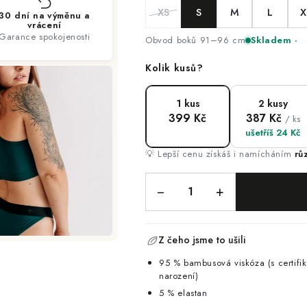
XS
S
M
L
X
30 dní na výměnu a
vrácení
Garance spokojenosti
Obvod boků 91–96 cm
Skladem ·
Kolik kusů?
1 kus
2 kusy
399 Kč
387 Kč
/ ks
ušetříš 24 Kč
💡 Lepší cenu získáš i namícháním
rů
−
+
Z čeho jsme to ušili
95 % bambusová viskóza (s certifi
narození)
5 % elastan