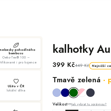
kalhotky Au
 nebesky pohodlného
bambusu
Oeko-Tex® 100 –
rtifikované i pro kojence
399 Kč
449 Kč
Nejnižší c
Tmavě zelená
· 
Ušito v ČR
lokální dílna
Velikost
Jak vybrat tu správnou?