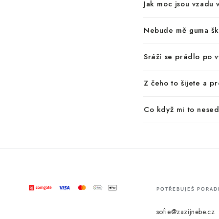
Jak moc jsou vzadu 
Nebude mě guma šk
Sráží se prádlo po 
Z čeho to šijete a 
Co když mi to nesed
POTŘEBUJEŠ PORAD
sofie@zazijnebe.cz