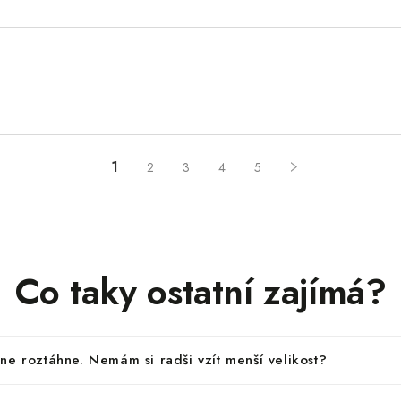
1
2
3
4
5
Co taky ostatní zajímá?
ne roztáhne. Nemám si radši vzít menší velikost?