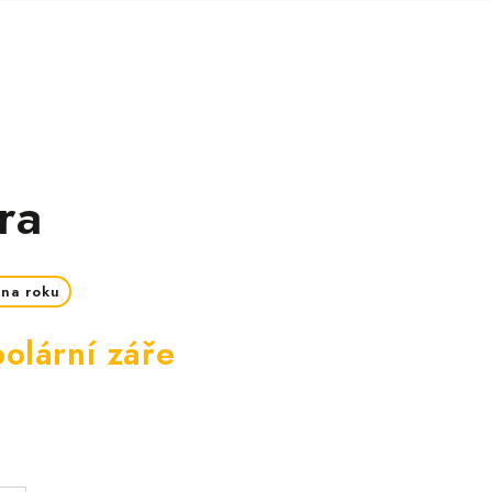
ra
ena roku
polární záře