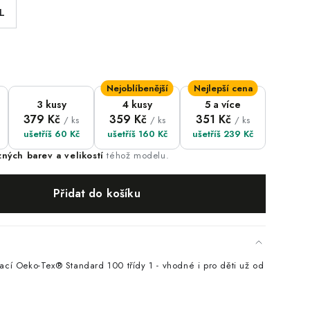
L
Nejoblíbenější
Nejlepší cena
3 kusy
4 kusy
5 a více
379 Kč
359 Kč
351 Kč
/ ks
/ ks
/ ks
ušetříš 60 Kč
ušetříš 160 Kč
ušetříš 239 Kč
zných barev a velikostí
téhož modelu.
Přidat do košíku
kací Oeko-Tex® Standard 100 třídy 1 - vhodné i pro děti už od