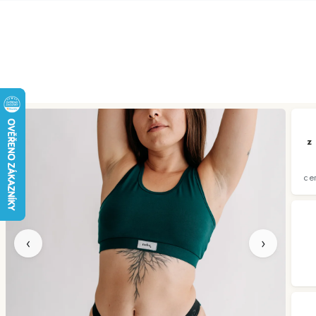
PŘEJÍT NA
OBSAH
z
ce
‹
›