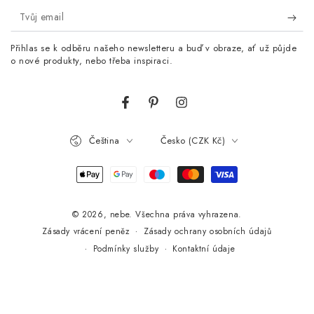
Tvůj
email
Přihlas se k odběru našeho newsletteru a buď v obraze, ať už půjde
o nové produkty, nebo třeba inspiraci.
Facebook
Pinterest
Instagram
Jazyk
Země/oblast
Čeština
Česko (CZK Kč)
Platební
metody
© 2026,
nebe
. Všechna práva vyhrazena.
Zásady ochrany osobních údajů
Zásady vrácení peněz
Podmínky služby
Kontaktní údaje