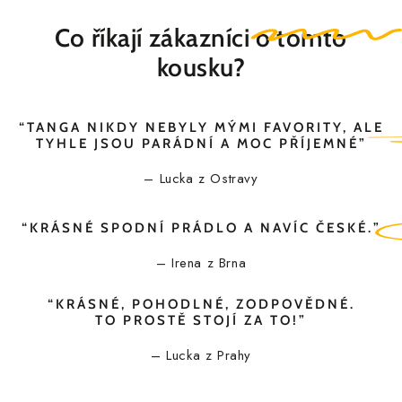
Co
říkají zákazníci
o tomto
kousku?
“TANGA NIKDY NEBYLY MÝMI FAVORITY, ALE
TYHLE JSOU PARÁDNÍ A MOC PŘÍJEMNÉ
”
– Lucka z Ostravy
“KRÁSNÉ SPODNÍ PRÁDLO A
NAVÍC ČESKÉ.
”
– Irena z Brna
“KRÁSNÉ, POHODLNÉ, ZODPOVĚDNÉ.
TO PROSTĚ STOJÍ ZA TO!
”
– Lucka z Prahy