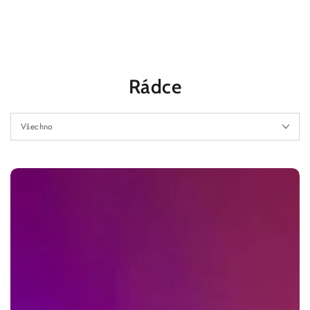
PŘEJÍT NA
OBSAH
Rádce