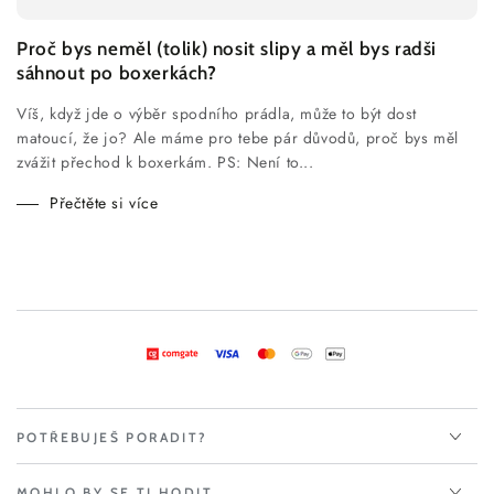
Proč bys neměl (tolik) nosit slipy a měl bys radši
sáhnout po boxerkách?
Víš, když jde o výběr spodního prádla, může to být dost
matoucí, že jo? Ale máme pro tebe pár důvodů, proč bys měl
zvážit přechod k boxerkám. PS: Není to...
Přečtěte si více
POTŘEBUJEŠ PORADIT?
MOHLO BY SE TI HODIT