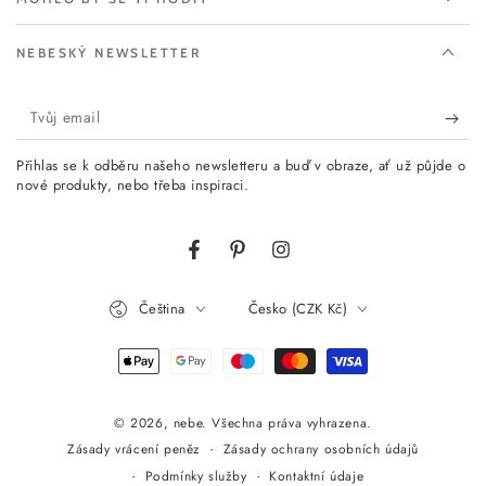
NEBESKÝ NEWSLETTER
Tvůj
email
Přihlas se k odběru našeho newsletteru a buď v obraze, ať už půjde o
nové produkty, nebo třeba inspiraci.
Facebook
Pinterest
Instagram
Jazyk
Země/oblast
Čeština
Česko (CZK Kč)
Platební
metody
© 2026,
nebe
. Všechna práva vyhrazena.
Zásady ochrany osobních údajů
Zásady vrácení peněz
Podmínky služby
Kontaktní údaje